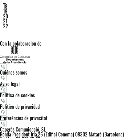
…
18
19
20
21
22
Con la colaboración de
Quiénes somos
Aviso legal
Política de cookies
Política de privacidad
Preferències de privacitat
Capgròs Comunicació, SL
Ronda President Irla,26 (Edifici Cenema) 08302 Mataró (Barcelona)