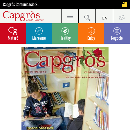
Capgròs Comunicació SL
Mataró
Maresme
Healthy
Enjoy
Negocio