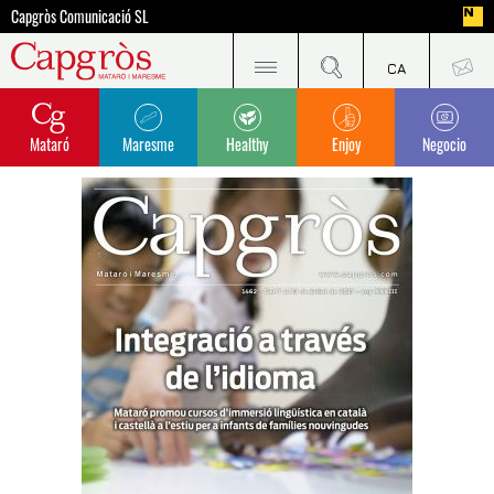
Capgròs Comunicació SL
Mataró
Maresme
Healthy
Enjoy
Negocio