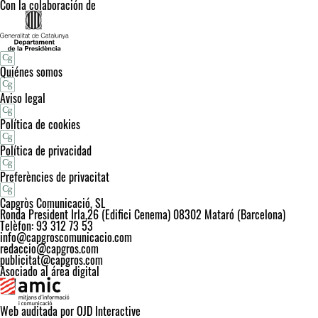
Con la colaboración de
Quiénes somos
Aviso legal
Política de cookies
Política de privacidad
Preferències de privacitat
Capgròs Comunicació, SL
Ronda President Irla,26 (Edifici Cenema) 08302 Mataró (Barcelona)
Telèfon: 93 312 73 53
info@capgroscomunicacio.com
redaccio@capgros.com
publicitat@capgros.com
Asociado al área digital
Web auditada por OJD Interactive