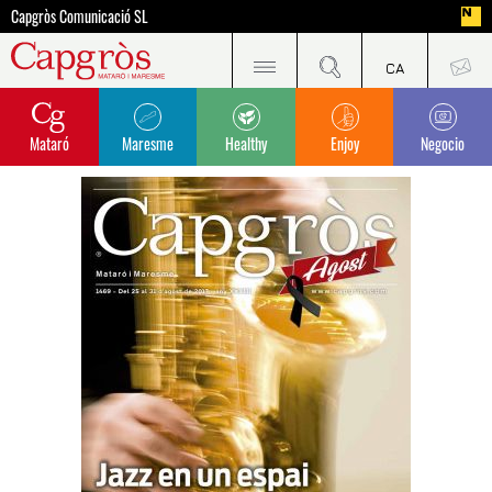
Capgròs Comunicació SL
Mataró
Maresme
Healthy
Enjoy
Negocio