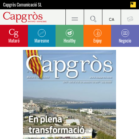
Capgròs Comunicació SL
Mataró
Maresme
Healthy
Enjoy
Negocio