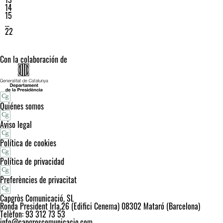
14
15
…
22
Con la colaboración de
Quiénes somos
Aviso legal
Política de cookies
Política de privacidad
Preferències de privacitat
Capgròs Comunicació, SL
Ronda President Irla,26 (Edifici Cenema) 08302 Mataró (Barcelona)
Telèfon: 93 312 73 53
info@capgroscomunicacio.com