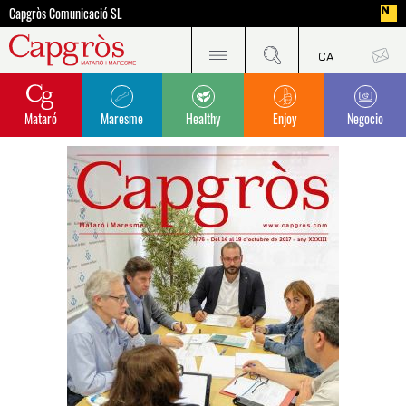
Capgròs Comunicació SL
Mataró
Maresme
Healthy
Enjoy
Negocio