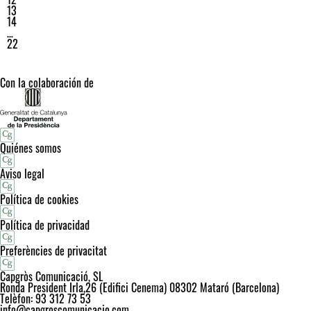
13
14
…
22
Con la colaboración de
Quiénes somos
Aviso legal
Política de cookies
Política de privacidad
Preferències de privacitat
Capgròs Comunicació, SL
Ronda President Irla,26 (Edifici Cenema) 08302 Mataró (Barcelona)
Telèfon: 93 312 73 53
info@capgroscomunicacio.com