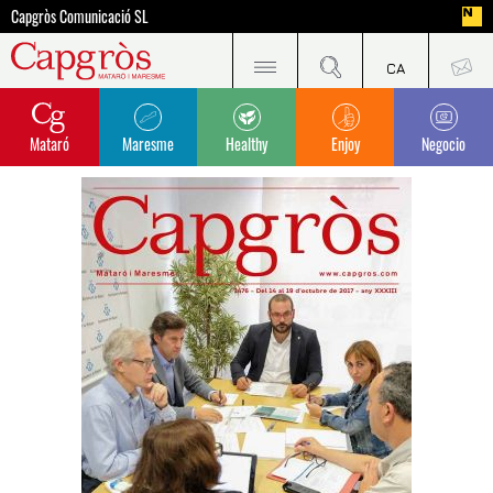
Capgròs Comunicació SL
Mataró
Maresme
Healthy
Enjoy
Negocio