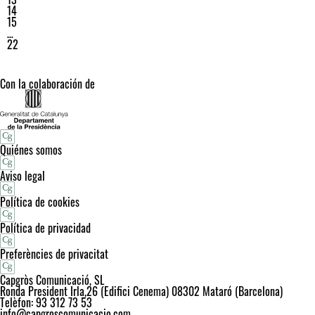
14
15
…
22
Con la colaboración de
Quiénes somos
Aviso legal
Política de cookies
Política de privacidad
Preferències de privacitat
Capgròs Comunicació, SL
Ronda President Irla,26 (Edifici Cenema) 08302 Mataró (Barcelona)
Telèfon: 93 312 73 53
info@capgroscomunicacio.com