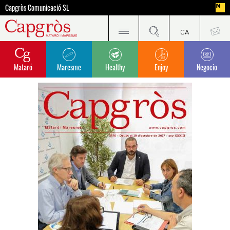
Capgròs Comunicació SL
Mataró
Maresme
Healthy
Enjoy
Negocio