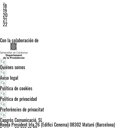
…
18
19
20
21
22
Con la colaboración de
Quiénes somos
Aviso legal
Política de cookies
Política de privacidad
Preferències de privacitat
Capgròs Comunicació, SL
Ronda President Irla,26 (Edifici Cenema) 08302 Mataró (Barcelona)