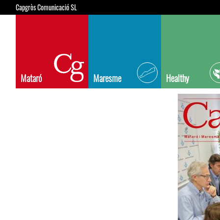
Capgròs Comunicació SL
Mataró
Maresme
Healthy