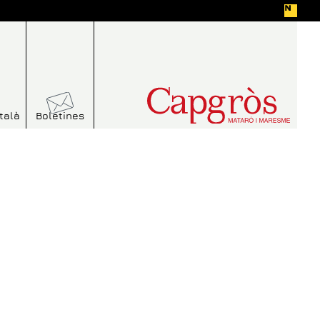
talà
Boletines