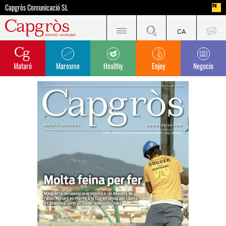
Capgròs Comunicació SL
Mataró
Maresme
Healthy
Enjoy
Negocio