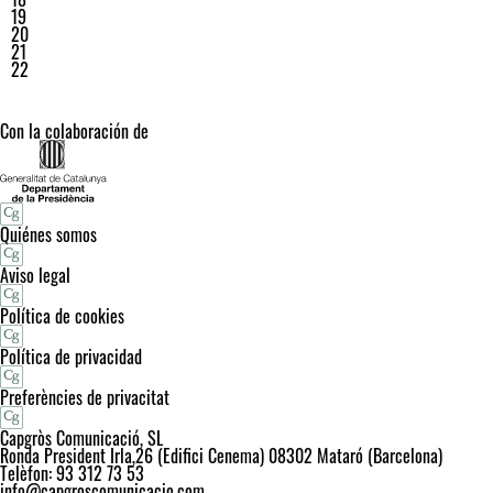
19
20
21
22
Con la colaboración de
Quiénes somos
Aviso legal
Política de cookies
Política de privacidad
Preferències de privacitat
Capgròs Comunicació, SL
Ronda President Irla,26 (Edifici Cenema) 08302 Mataró (Barcelona)
Telèfon: 93 312 73 53
info@capgroscomunicacio.com