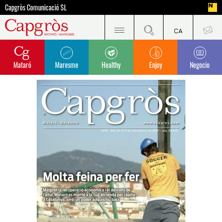
Capgròs Comunicació SL
Mataró
Maresme
Healthy
Enjoy
Negocio