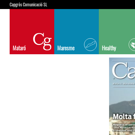
Capgròs Comunicació SL
Mataró
Maresme
Healthy