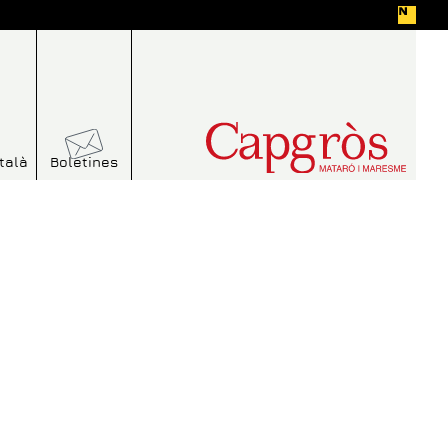
talà
Boletines