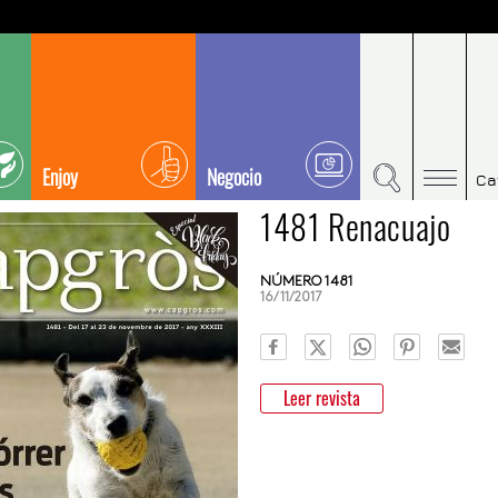
Enjoy
Negocio
Ca
1481 Renacuajo
NÚMERO 1481
16/11/2017
Leer revista