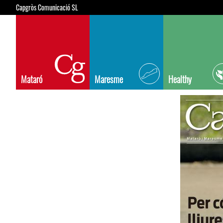
Capgròs Comunicació SL
Mataró
Maresme
Healthy