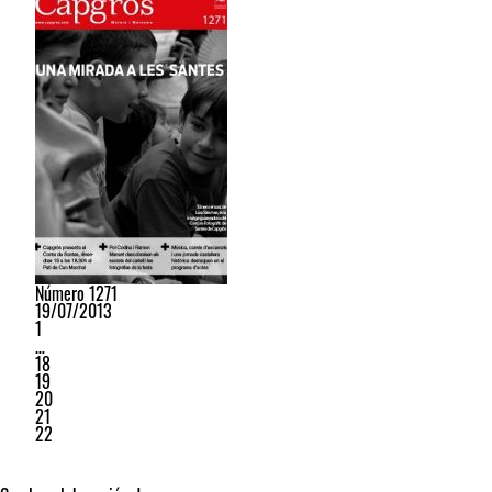
Número 1271
19/07/2013
1
…
18
19
20
21
22