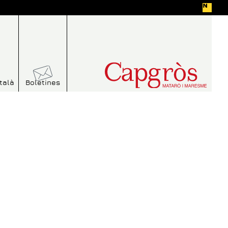
talà
Boletines