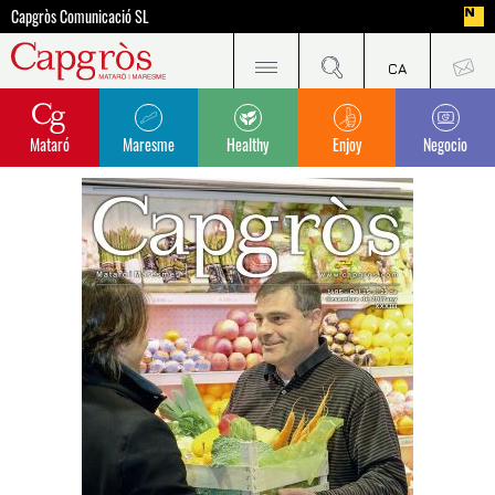
Capgròs Comunicació SL
Mataró
Maresme
Healthy
Enjoy
Negocio