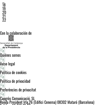
…
18
19
20
21
22
Con la colaboración de
Quiénes somos
Aviso legal
Política de cookies
Política de privacidad
Preferències de privacitat
Capgròs Comunicació, SL
Ronda President Irla,26 (Edifici Cenema) 08302 Mataró (Barcelona)