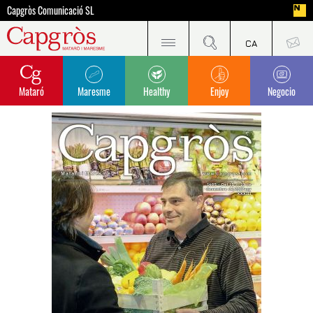
Capgròs Comunicació SL
Mataró
Maresme
Healthy
Enjoy
Negocio