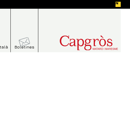
talà
Boletines