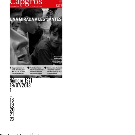
Número 1271
19/07/2013
1
…
18
19
20
21
22