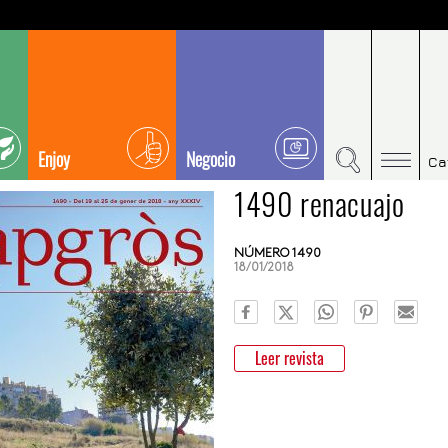
Enjoy
Negocio
Ca
1490 renacuajo
NÚMERO 1490
18/01/2018
Leer revista