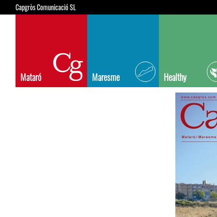
Capgròs Comunicació SL
Mataró
Maresme
Healthy