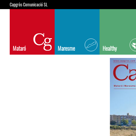
Capgròs Comunicació SL
Mataró
Maresme
Healthy