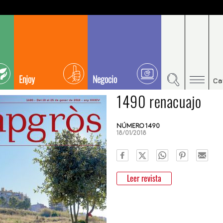
Enjoy
Negocio
Ca
1490 renacuajo
NÚMERO 1490
18/01/2018
Leer revista