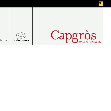
talà
Boletines