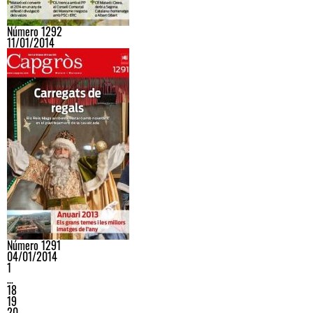
Número 1292
11/01/2014
Número 1291
04/01/2014
1
…
18
19
20