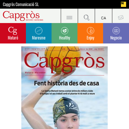
Capgròs Comunicació SL
Mataró
Maresme
Healthy
Enjoy
Negocio