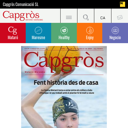
Capgròs Comunicació SL
Mataró
Maresme
Healthy
Enjoy
Negocio