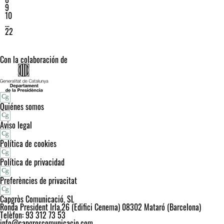
9
10
…
22
Con la colaboración de
Quiénes somos
Aviso legal
Política de cookies
Política de privacidad
Preferències de privacitat
Capgròs Comunicació, SL
Ronda President Irla,26 (Edifici Cenema) 08302 Mataró (Barcelona)
Telèfon: 93 312 73 53
info@capgroscomunicacio.com