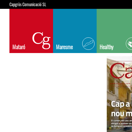
Capgròs Comunicació SL
Mataró
Maresme
Healthy