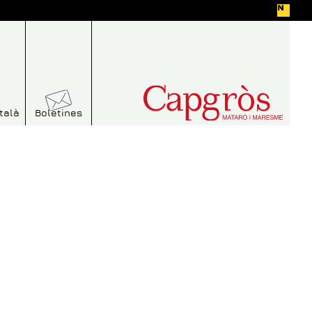
talà
Boletines