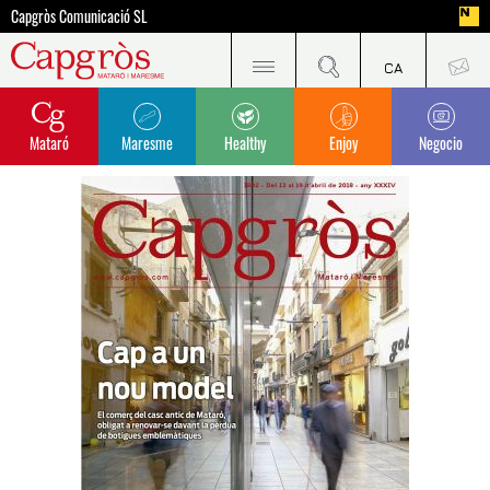
Capgròs Comunicació SL
Mataró
Maresme
Healthy
Enjoy
Negocio