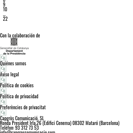
9
10
…
22
Con la colaboración de
Quiénes somos
Aviso legal
Política de cookies
Política de privacidad
Preferències de privacitat
Capgròs Comunicació, SL
Ronda President Irla,26 (Edifici Cenema) 08302 Mataró (Barcelona)
Telèfon: 93 312 73 53
info@capgroscomunicacio.com