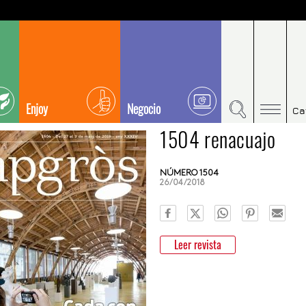
Enjoy
Negocio
Ca
1504 renacuajo
NÚMERO 1504
26/04/2018
Leer revista