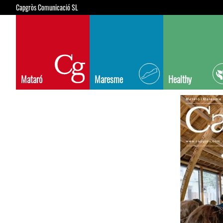
Capgròs Comunicació SL
Mataró
Maresme
Healthy