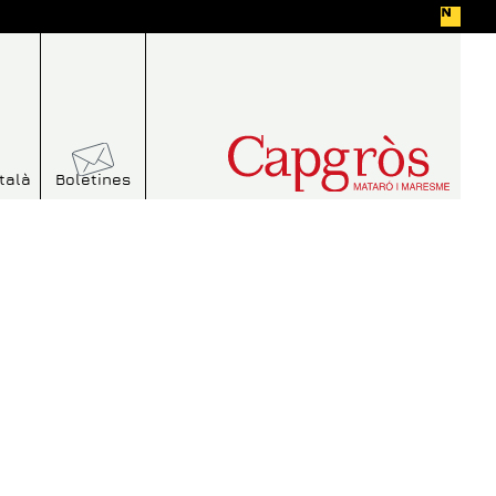
talà
Boletines