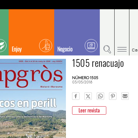
Enjoy
Negocio
Ca
1505 renacuajo
NÚMERO 1505
03/05/2018
Leer revista