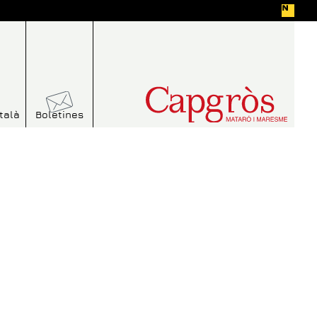
talà
Boletines