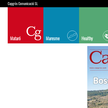
Capgròs Comunicació SL
Mataró
Maresme
Healthy