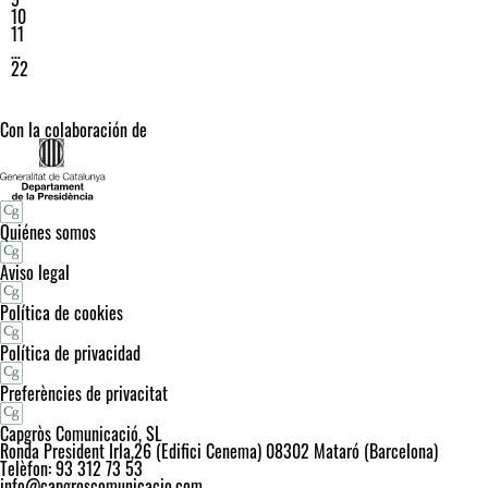
10
11
…
22
Con la colaboración de
Quiénes somos
Aviso legal
Política de cookies
Política de privacidad
Preferències de privacitat
Capgròs Comunicació, SL
Ronda President Irla,26 (Edifici Cenema) 08302 Mataró (Barcelona)
Telèfon: 93 312 73 53
info@capgroscomunicacio.com