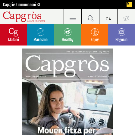
Capgròs Comunicació SL
Mataró
Maresme
Healthy
Enjoy
Negocio