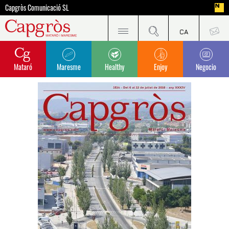
Capgròs Comunicació SL
Mataró
Maresme
Healthy
Enjoy
Negocio