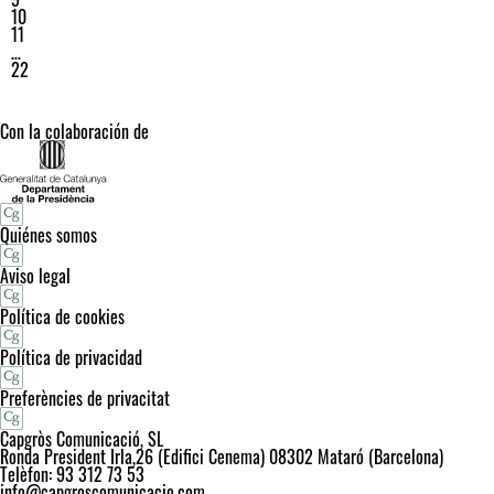
10
11
…
22
Con la colaboración de
Quiénes somos
Aviso legal
Política de cookies
Política de privacidad
Preferències de privacitat
Capgròs Comunicació, SL
Ronda President Irla,26 (Edifici Cenema) 08302 Mataró (Barcelona)
Telèfon: 93 312 73 53
info@capgroscomunicacio.com