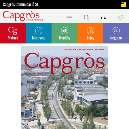
Capgròs Comunicació SL
Mataró
Maresme
Healthy
Enjoy
Negocio