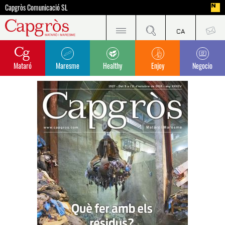
Capgròs Comunicació SL
Mataró
Maresme
Healthy
Enjoy
Negocio