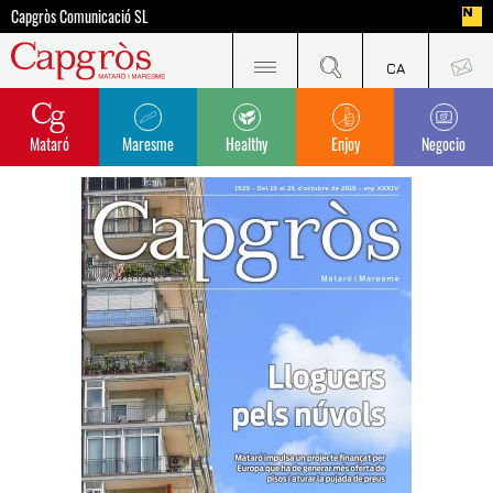
Capgròs Comunicació SL
Mataró
Maresme
Healthy
Enjoy
Negocio