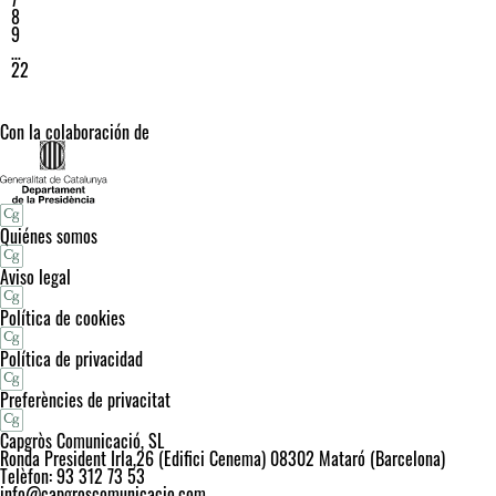
8
9
…
22
Con la colaboración de
Quiénes somos
Aviso legal
Política de cookies
Política de privacidad
Preferències de privacitat
Capgròs Comunicació, SL
Ronda President Irla,26 (Edifici Cenema) 08302 Mataró (Barcelona)
Telèfon: 93 312 73 53
info@capgroscomunicacio.com