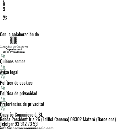
8
9
…
22
Con la colaboración de
Quiénes somos
Aviso legal
Política de cookies
Política de privacidad
Preferències de privacitat
Capgròs Comunicació, SL
Ronda President Irla,26 (Edifici Cenema) 08302 Mataró (Barcelona)
Telèfon: 93 312 73 53
info@capgroscomunicacio.com