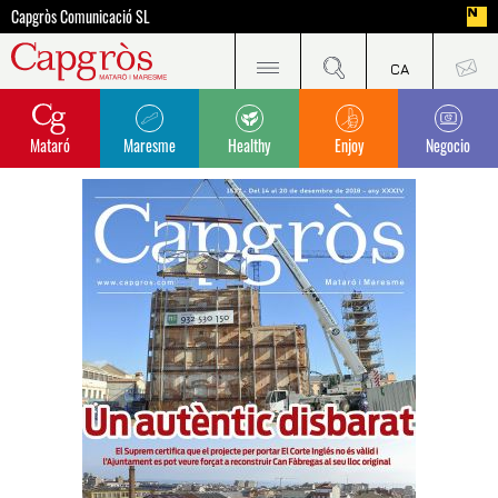
Capgròs Comunicació SL
Mataró
Maresme
Healthy
Enjoy
Negocio