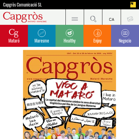
Capgròs Comunicació SL
Mataró
Maresme
Healthy
Enjoy
Negocio