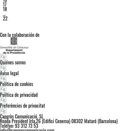
17
18
…
22
Con la colaboración de
Quiénes somos
Aviso legal
Política de cookies
Política de privacidad
Preferències de privacitat
Capgròs Comunicació, SL
Ronda President Irla,26 (Edifici Cenema) 08302 Mataró (Barcelona)
Telèfon: 93 312 73 53
info@capgroscomunicacio.com