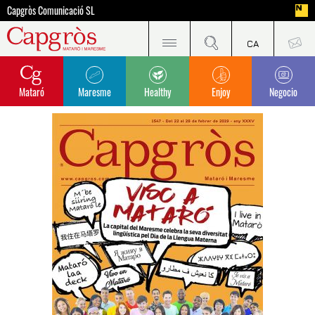
Capgròs Comunicació SL
Mataró
Maresme
Healthy
Enjoy
Negocio