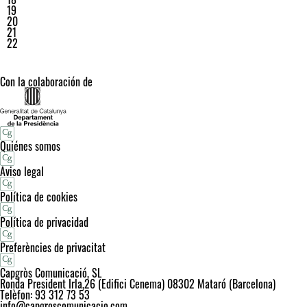
19
20
21
22
Con la colaboración de
Quiénes somos
Aviso legal
Política de cookies
Política de privacidad
Preferències de privacitat
Capgròs Comunicació, SL
Ronda President Irla,26 (Edifici Cenema) 08302 Mataró (Barcelona)
Telèfon: 93 312 73 53
info@capgroscomunicacio.com