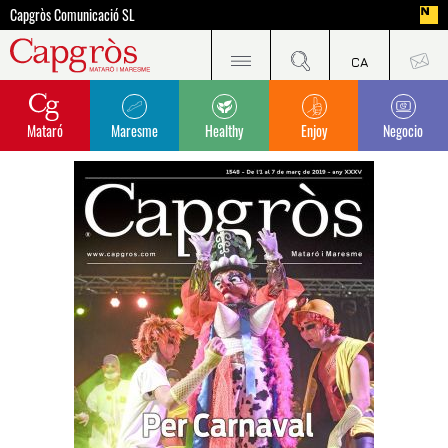
Capgròs Comunicació SL
Mataró
Maresme
Healthy
Enjoy
Negocio