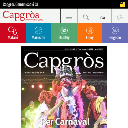
Capgròs Comunicació SL
Mataró
Maresme
Healthy
Enjoy
Negocio