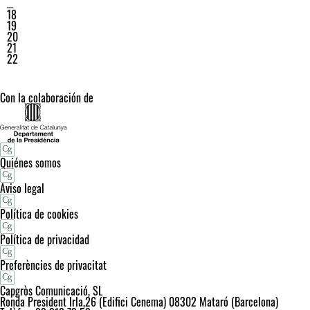
…
18
19
20
21
22
Con la colaboración de
Quiénes somos
Aviso legal
Política de cookies
Política de privacidad
Preferències de privacitat
Capgròs Comunicació, SL
Ronda President Irla,26 (Edifici Cenema) 08302 Mataró (Barcelona)