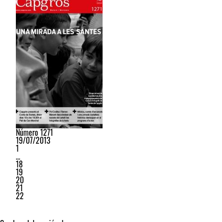
Número 1271
19/07/2013
1
…
18
19
20
21
22