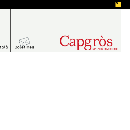
talà
Boletines