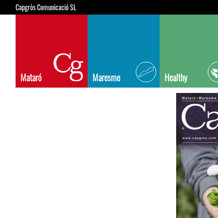
Capgròs Comunicació SL
Mataró
Maresme
Healthy