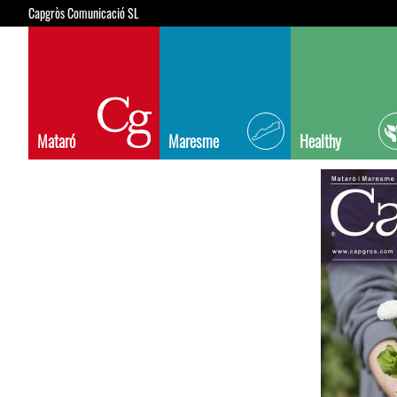
Capgròs Comunicació SL
Mataró
Maresme
Healthy