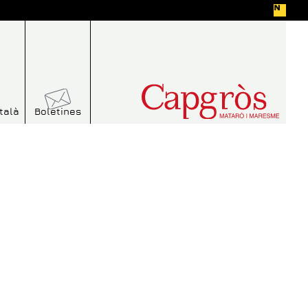
talà
Boletines