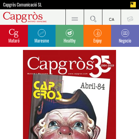
Capgròs Comunicació SL
Mataró
Maresme
Healthy
Enjoy
Negocio