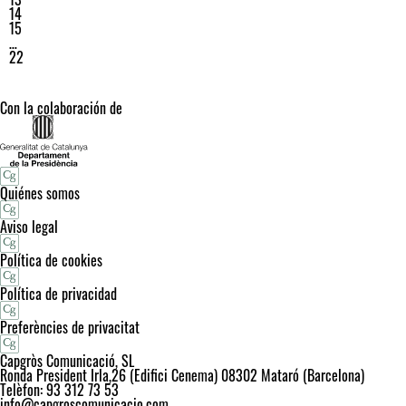
14
15
…
22
Con la colaboración de
Quiénes somos
Aviso legal
Política de cookies
Política de privacidad
Preferències de privacitat
Capgròs Comunicació, SL
Ronda President Irla,26 (Edifici Cenema) 08302 Mataró (Barcelona)
Telèfon: 93 312 73 53
info@capgroscomunicacio.com