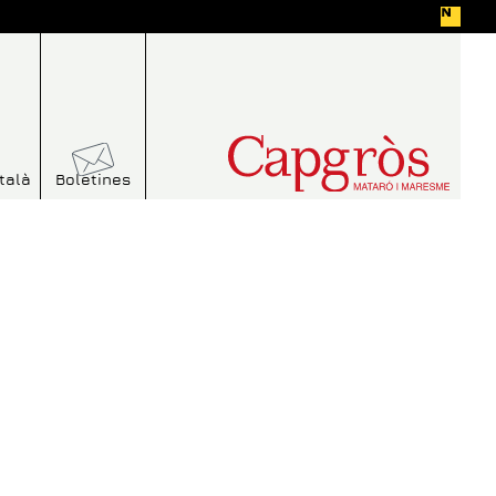
talà
Boletines