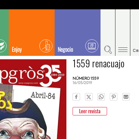
Enjoy
Negocio
Ca
1559 renacuajo
NÚMERO 1559
16/05/2019
Leer revista