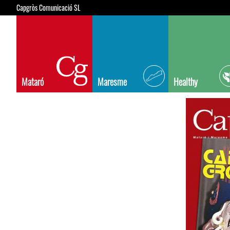
Capgròs Comunicació SL
Mataró
Maresme
Healthy