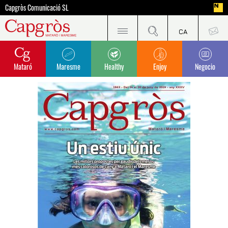
Capgròs Comunicació SL
Mataró
Maresme
Healthy
Enjoy
Negocio