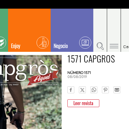
Enjoy
Negocio
Ca
1571 CAPGROS
NÚMERO 1571
08/08/2019
Leer revista