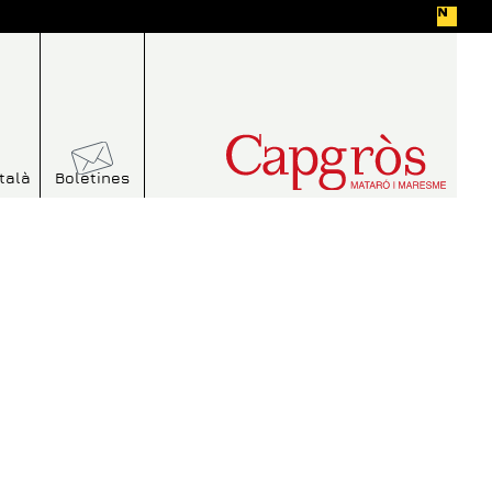
talà
Boletines