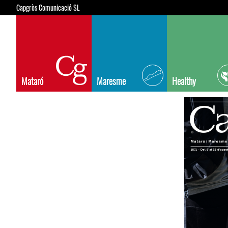
Capgròs Comunicació SL
Mataró
Maresme
Healthy