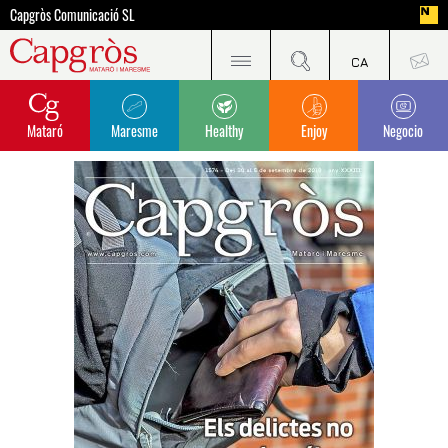
Capgròs Comunicació SL
Mataró
Maresme
Healthy
Enjoy
Negocio