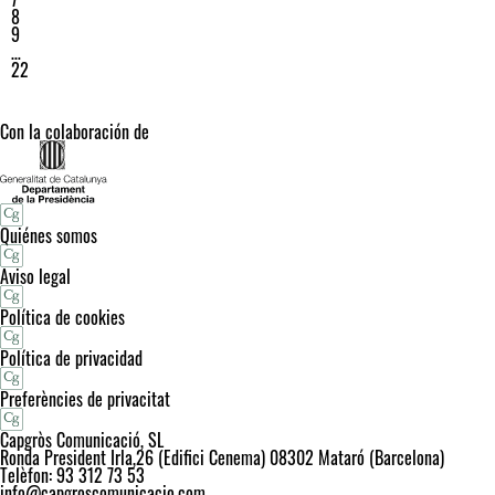
8
9
…
22
Con la colaboración de
Quiénes somos
Aviso legal
Política de cookies
Política de privacidad
Preferències de privacitat
Capgròs Comunicació, SL
Ronda President Irla,26 (Edifici Cenema) 08302 Mataró (Barcelona)
Telèfon: 93 312 73 53
info@capgroscomunicacio.com