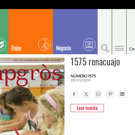
Enjoy
Negocio
Ca
1575 renacuajo
NÚMERO 1575
05/09/2019
Leer revista