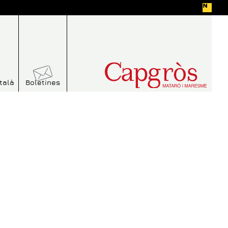
talà
Boletines