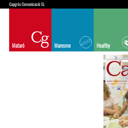
Capgròs Comunicació SL
Mataró
Maresme
Healthy