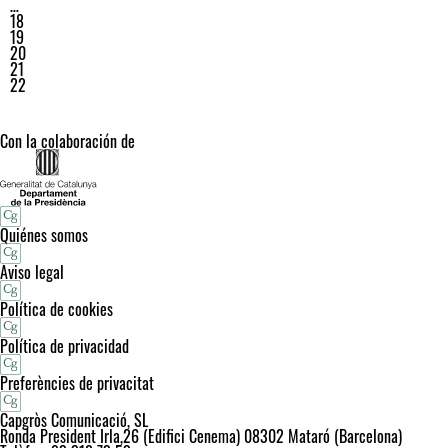
…
18
19
20
21
22
Con la colaboración de
Quiénes somos
Aviso legal
Política de cookies
Política de privacidad
Preferències de privacitat
Capgròs Comunicació, SL
Ronda President Irla,26 (Edifici Cenema) 08302 Mataró (Barcelona)