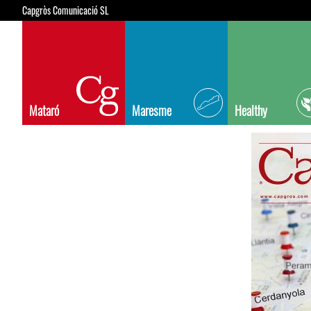
Capgròs Comunicació SL
Mataró
Maresme
Healthy