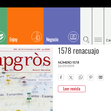
Enjoy
Negocio
Ca
1578 renacuajo
NÚMERO 1578
26/09/2019
Leer revista