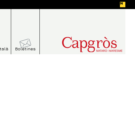
talà
Boletines