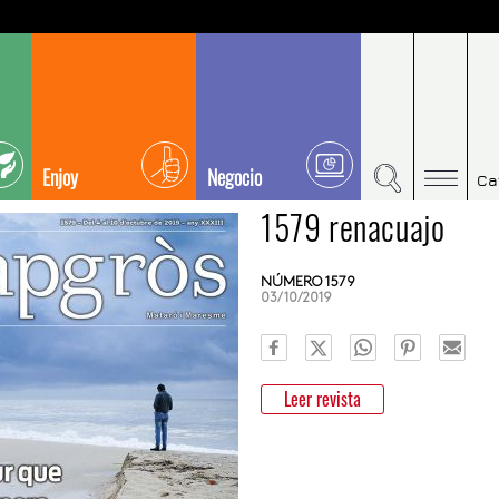
Enjoy
Negocio
Ca
1579 renacuajo
NÚMERO 1579
03/10/2019
Leer revista