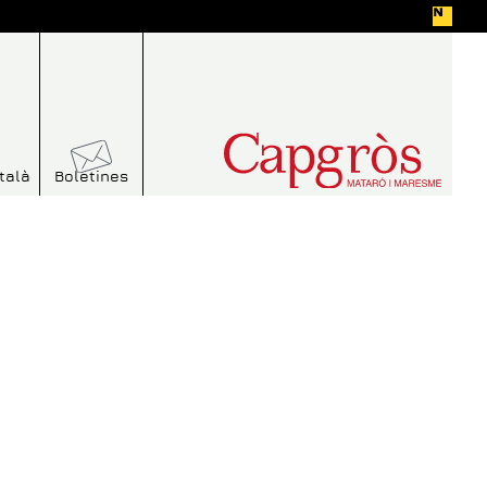
talà
Boletines