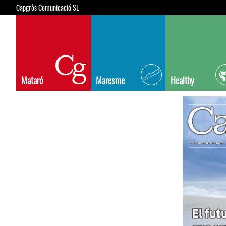
Capgròs Comunicació SL
Mataró
Maresme
Healthy