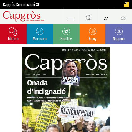
Capgròs Comunicació SL
Mataró
Maresme
Healthy
Enjoy
Negocio