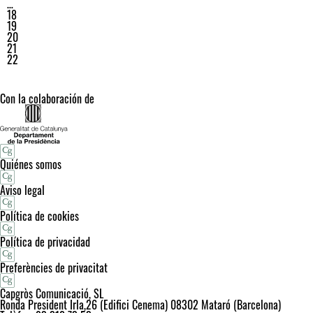
…
18
19
20
21
22
Con la colaboración de
Quiénes somos
Aviso legal
Política de cookies
Política de privacidad
Preferències de privacitat
Capgròs Comunicació, SL
Ronda President Irla,26 (Edifici Cenema) 08302 Mataró (Barcelona)