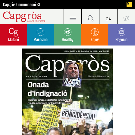
Capgròs Comunicació SL
Mataró
Maresme
Healthy
Enjoy
Negocio