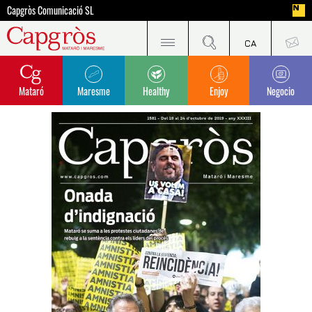
Capgròs Comunicació SL
Mataró
Maresme
Healthy
Enjoy
Negocio