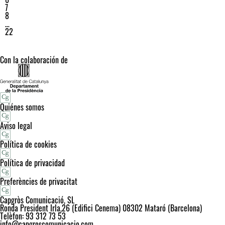
7
8
…
22
Con la colaboración de
Quiénes somos
Aviso legal
Política de cookies
Política de privacidad
Preferències de privacitat
Capgròs Comunicació, SL
Ronda President Irla,26 (Edifici Cenema) 08302 Mataró (Barcelona)
Telèfon: 93 312 73 53
info@capgroscomunicacio.com