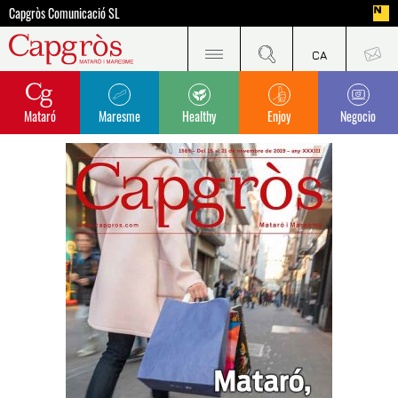
Capgròs Comunicació SL
Mataró
Maresme
Healthy
Enjoy
Negocio