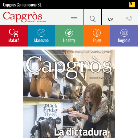
Capgròs Comunicació SL
Mataró
Maresme
Healthy
Enjoy
Negocio