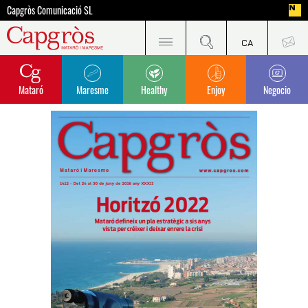
Capgròs Comunicació SL
Mataró
Maresme
Healthy
Enjoy
Negocio