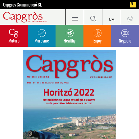
Capgròs Comunicació SL
Mataró
Maresme
Healthy
Enjoy
Negocio