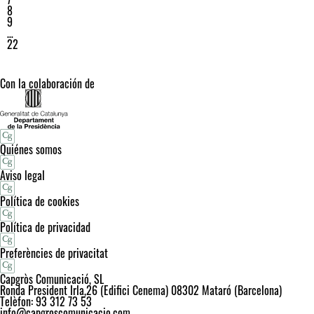
8
9
…
22
Con la colaboración de
Quiénes somos
Aviso legal
Política de cookies
Política de privacidad
Preferències de privacitat
Capgròs Comunicació, SL
Ronda President Irla,26 (Edifici Cenema) 08302 Mataró (Barcelona)
Telèfon: 93 312 73 53
info@capgroscomunicacio.com